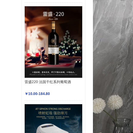
雷盛220 法国干红系列葡萄酒
￥10.00-184.80