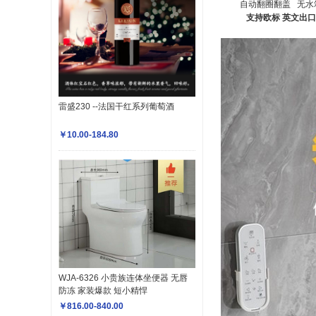
自动翻圈翻盖 无水
支持欧标 英文出口
雷盛230 --法国干红系列葡萄酒
￥10.00-184.80
WJA-6326 小贵族连体坐便器 无唇
防冻 家装爆款 短小精悍
￥816.00-840.00