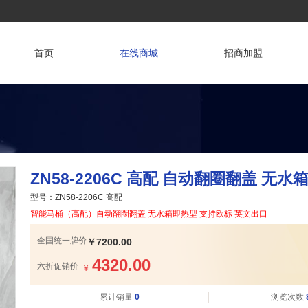
首页
在线商城
招商加盟
卫生区
盥洗区
淋浴区
浴室五金
厨房阳台
商用产品
智能马桶
浴室柜
沐浴花洒
五金挂件
厨房龙头
小便器
ZN58-2206C 高配 自动翻圈翻盖 无
坐便器
柱盆
淋浴龙头
地漏
洗衣机龙
老年卫浴
头
型号：ZN58-2206C 高配
脉冲马桶
台盆
浴缸
角阀
儿童卫浴
智能马桶（高配）自动翻圈翻盖 无水箱即热型 支持欧标 英文出口
阳台柜
蹲便器
艺术盆
水嘴 水
龙头
拖布池
水箱
柜盆
全国统一牌价
￥7200.00
龙头
4320.00
六折促销价
￥
累计销量
0
浏览次数