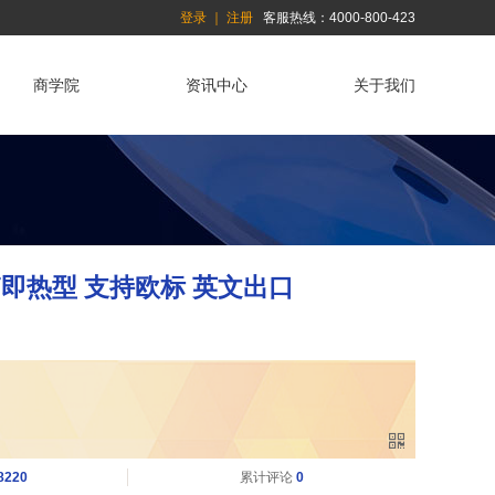
登录
｜
注册
客服热线：4000-800-423
商学院
资讯中心
关于我们
品牌专区
礼品专区
特价
卫浴配件
新奇特专
商务礼品
区
水箱即热型 支持欧标 英文出口
8220
累计评论
0