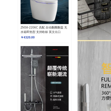
ZN58-2206C 高配 自动翻圈翻盖 无
水箱即热型 支持欧标 英文出口
￥4320.00