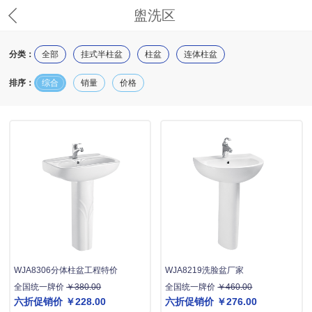
盥洗区
分类：
全部
挂式半柱盆
柱盆
连体柱盆
排序：
综合
销量
价格
WJA8306分体柱盆工程特价
WJA8219洗脸盆厂家
全国统一牌价
￥380.00
全国统一牌价
￥460.00
六折促销价
￥228.00
六折促销价
￥276.00