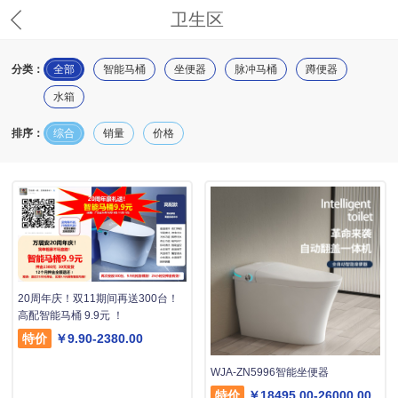
卫生区
分类：
全部
智能马桶
坐便器
脉冲马桶
蹲便器
水箱
排序：
综合
销量
价格
20周年庆！双11期间再送300台！
高配智能马桶 9.9元 ！
特价
￥9.90-2380.00
WJA-ZN5996智能坐便器
特价
￥18495.00-26000.00