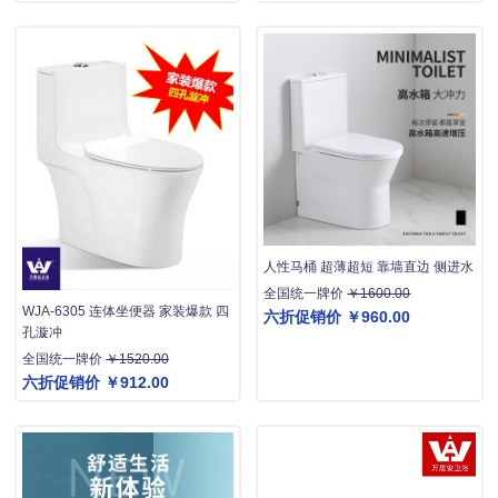
人性马桶 超薄超短 靠墙直边 侧进水
全国统一牌价
￥1600.00
WJA-6305 连体坐便器 家装爆款 四
六折促销价
￥960.00
孔漩冲
全国统一牌价
￥1520.00
六折促销价
￥912.00