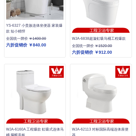
YS-6327 小贵族连体坐便器 家装爆
款 短小精悍
WJA-6838超漩虹吸马桶工程爆款
全国统一牌价
￥1400.00
六折促销价
￥840.00
全国统一牌价
￥1520.00
六折促销价
￥912.00
WJA-6160A 工程爆款 虹吸式连体马
WJA-62113 对标国际高端连体座便
桶 脲醛盖板
器